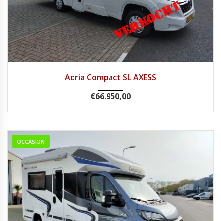
2019
Handg...
61800
Adria Compact SL AXESS
€
66.950,00
OCCASION