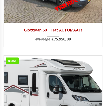
2024
9 Tra...
9850
GiottiVan 60 T Fiat AUTOMAAT!
€
75.950,00
€
79.900,00
NIEUW