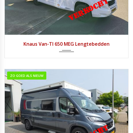
2018
Handg...
19.031
Knaus Van-TI 650 MEG Lengtebedden
ZO GOED ALS NIEUW