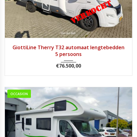
2022
9 Tra...
31200
GiottiLine Therry T32 automaat lengtebedden
5 persoons
€
76.500,00
OCCASION