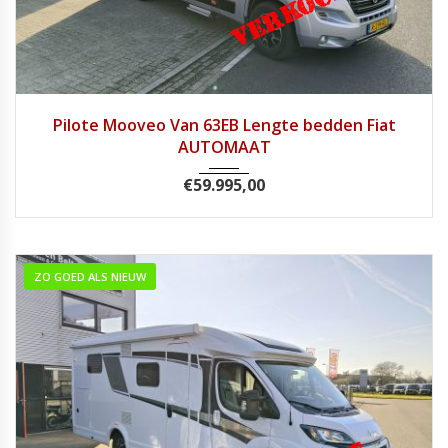
2021
9 Tra...
46.800
Pilote Mooveo Van 63EB Lengte bedden Fiat
AUTOMAAT
€
59.995,00
ZO GOED ALS NIEUW