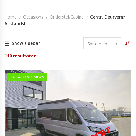
Home
Occasions
Onderstel/cabine
Centr. Deurvergr.
Afstandsb.
Show sidebar
Sorteer op datum
110
resultaten
ZO GOED ALS NIEUW