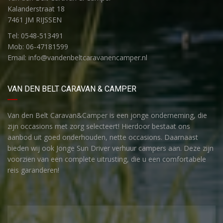
Kalanderstraat 18
7461 JM RIJSSEN
Tel: 0548-513491
Mob: 06-47181599
Email: info@vandenbeltcaravanencamper.nl
VAN DEN BELT CARAVAN & CAMPER
Van den Belt Caravan&Camper is een jonge onderneming, die
zijn occasions met zorg selecteert! Hierdoor bestaat ons
aanbod uit goed onderhouden, nette occasions. Daarnaast
bieden wij ook Jonge Sun Driver verhuur campers aan. Deze zijn
voorzien van een complete uitrusting, die u een comfortabele
reis garanderen!