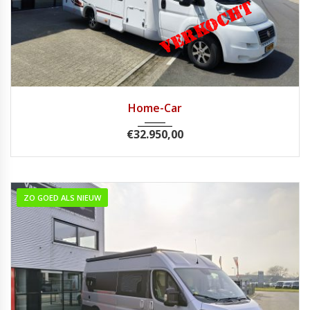
2007
Handg...
68500
Home-Car
€
32.950,00
ZO GOED ALS NIEUW