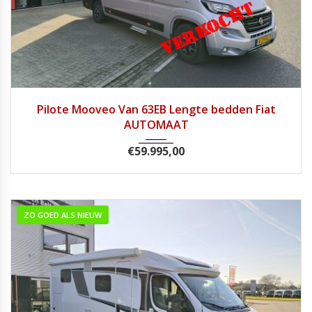
2021
9 Tra...
46.800
Pilote Mooveo Van 63EB Lengte bedden Fiat
AUTOMAAT
€
59.995,00
ZO GOED ALS NIEUW