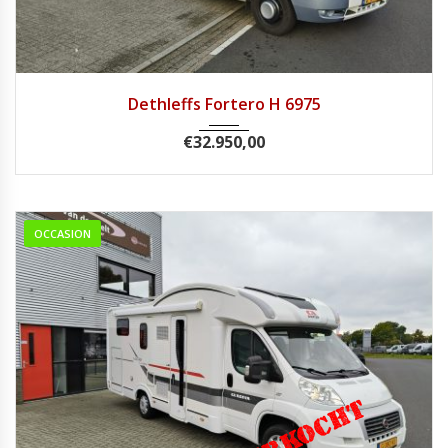
2007
Handg...
67840
Dethleffs Fortero H 6975
€
32.950,00
OCCASION