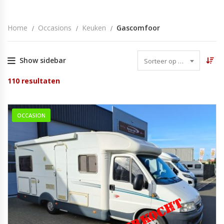
Home
Occasions
Keuken
Gascomfoor
Show sidebar
Sorteer op datum
110
resultaten
OCCASION