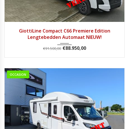
2025
Autom...
1
GiottiLine Compact C66 Premiere Edition
Lengtebedden Automaat NIEUW!
€
88.950,00
€
91.500,00
OCCASION