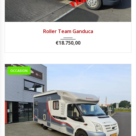
2003
Handg...
107.800
Roller Team Ganduca
€
18.750,00
OCCASION