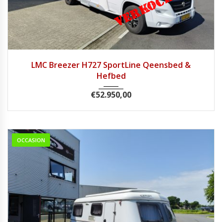
2016
Handg...
68.000
LMC Breezer H727 SportLine Qeensbed &
Hefbed
€
52.950,00
OCCASION