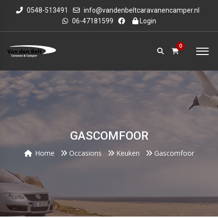
0548-513491
info@vandenbeltcaravanencamper.nl
06-47181599
Login
0
GASCOMFOOR
Home
Occasions
Keuken
Gascomfoor