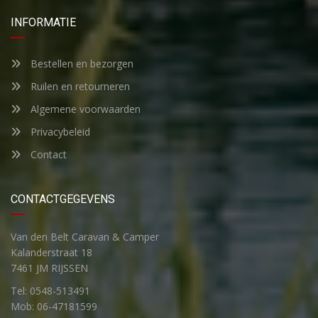
INFORMATIE
Bestellen en bezorgen
Ruilen en retourneren
Algemene voorwaarden
Privacybeleid
Contact
CONTACTGEGEVENS
Van den Belt Caravan & Camper
Kalanderstraat 18
7461 JM RIJSSEN
Tel: 0548-513491
Mob: 06-47181599