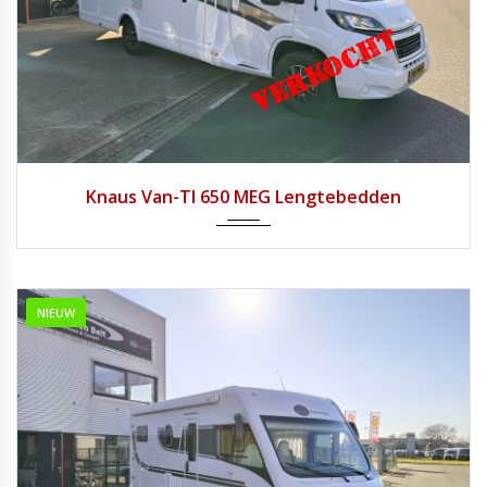
2018
Handg...
19.031
Knaus Van-TI 650 MEG Lengtebedden
NIEUW