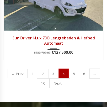
2025
Autom...
1
Sun Driver I-Lux 7DB Lengtebeden & Hefbed
Automaat
€
127.500,00
€
132.700,00
4
…
← Prev
1
2
3
5
6
10
Next →