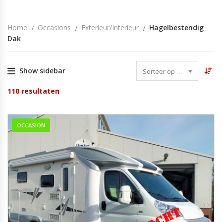
Home
Occasions
Exterieur/Interieur
Hagelbestendig
Dak
Show sidebar
Sorteer op datum
110
resultaten
OCCASION