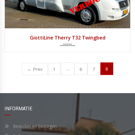
2011
Handg...
70.123
GiottiLine Therry T32 Twingbed
…
8
← Prev
1
6
7
INFORMATIE
Bestellen en bezorgen