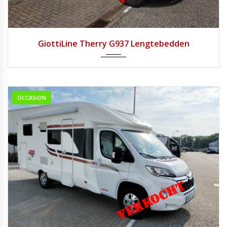
2019
Handg...
12.650
GiottiLine Therry G937 Lengtebedden
OCCASION