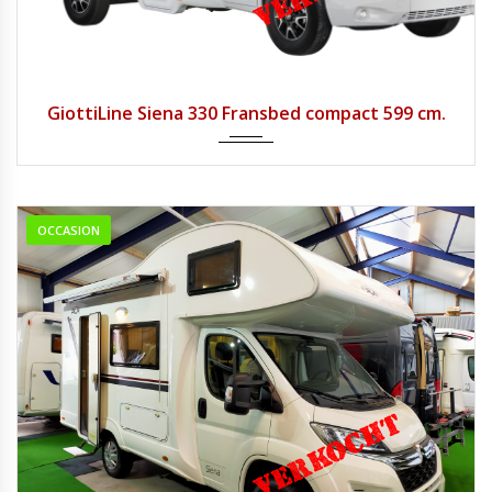
2022
Handg...
1
GiottiLine Siena 330 Fransbed compact 599 cm.
OCCASION