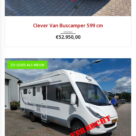
2017
Handg...
57.688
Clever Van Buscamper 599 cm
€
52.950,00
ZO GOED ALS NIEUW