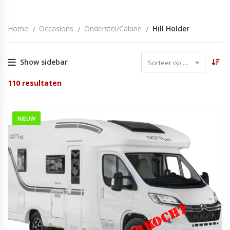
Home
Occasions
Onderstel/cabine
Hill Holder
Show sidebar
Sorteer op datum
110
resultaten
NIEUW