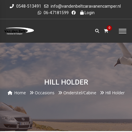
0548-513491
info@vandenbeltcaravanencamper.nl
06-47181599
Login
0
HILL HOLDER
Home
Occasions
Onderstel/cabine
Hill Holder