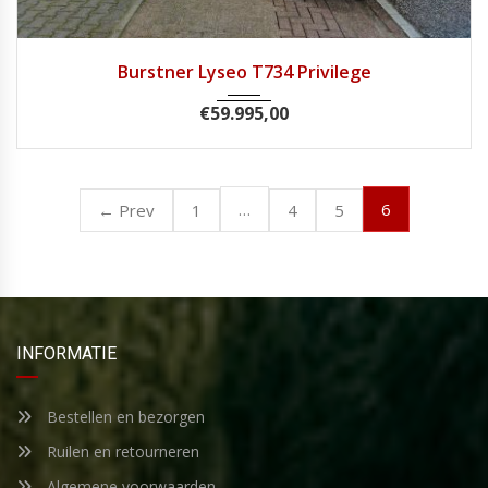
2017
Handg...
49.049
Burstner Lyseo T734 Privilege
€
59.995,00
…
6
← Prev
1
4
5
INFORMATIE
Bestellen en bezorgen
Ruilen en retourneren
Algemene voorwaarden