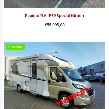
2017
Handg...
38.056
Rapido/PLA -P69 Special Edition
€
55.995,00
OCCASION