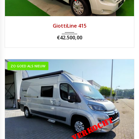
2016
Handg...
12.772
GiottiLine 415
€
42.500,00
ZO GOED ALS NIEUW