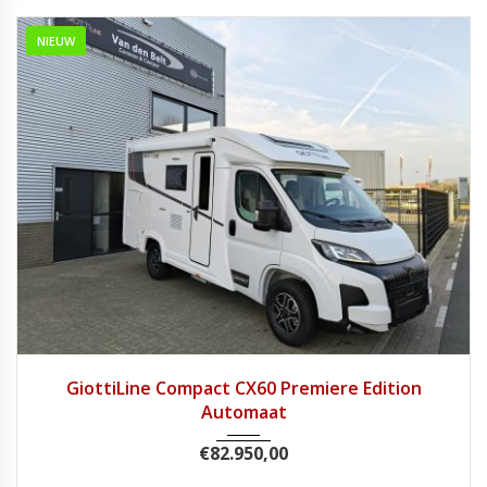
NIEUW
2026
8 tra...
1
GiottiLine Compact CX60 Premiere Edition
Automaat
€
82.950,00