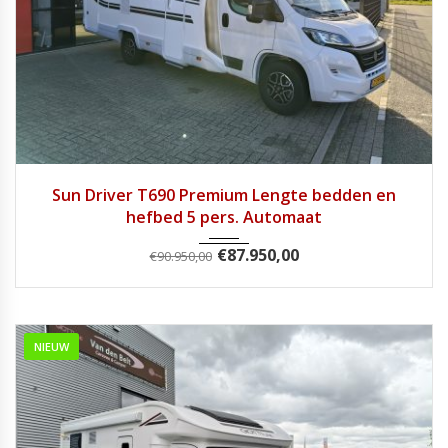
2024
9 Tra...
28900
Sun Driver T690 Premium Lengte bedden en
hefbed 5 pers. Automaat
€
87.950,00
€
90.950,00
NIEUW