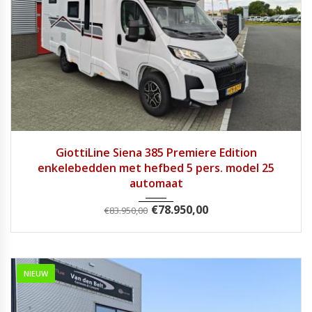
2025
Autom...
1
GiottiLine Siena 385 Premiere Edition
enkelebedden met hefbed 5 pers. model 25
automaat
€
78.950,00
€
83.950,00
NIEUW