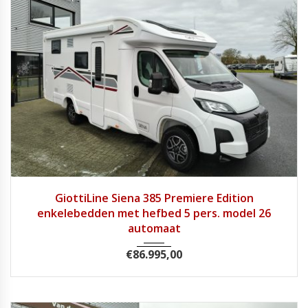
2026
Autom...
1
GiottiLine Siena 385 Premiere Edition
enkelebedden met hefbed 5 pers. model 26
automaat
€
86.995,00