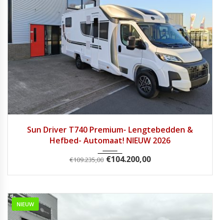
2026
Autom...
3
Sun Driver T740 Premium- Lengtebedden &
Hefbed- Automaat! NIEUW 2026
€
104.200,00
€
109.235,00
NIEUW