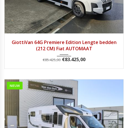
2026
8 tra...
1
GiottiVan 64G Premiere Edition Lengte bedden
(212 CM) Fiat AUTOMAAT
€
83.425,00
€
85.425,00
NIEUW