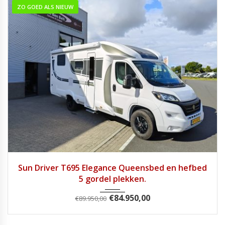
ZO GOED ALS NIEUW
2025
Handg...
7813
Sun Driver T695 Elegance Queensbed en hefbed
5 gordel plekken.
€
84.950,00
€
89.950,00