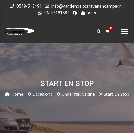
0548-513491
info@vandenbeltcaravanencamper.nl
06-47181599
Login
0
START EN STOP
Home
Occasions
Onderstel/cabine
Start En Stop