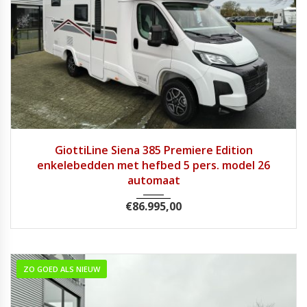
2026
Autom...
1
GiottiLine Siena 385 Premiere Edition
enkelebedden met hefbed 5 pers. model 26
automaat
€
86.995,00
ZO GOED ALS NIEUW