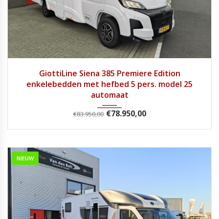
2025
Autom...
1
GiottiLine Siena 385 Premiere Edition
enkelebedden met hefbed 5 pers. model 25
automaat
€
78.950,00
€
83.950,00
NIEUW