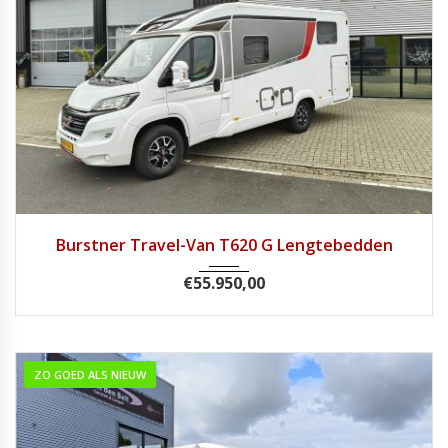
2019
Handg...
57.688
Burstner Travel-Van T620 G Lengtebedden
€
55.950,00
ZO GOED ALS NIEUW