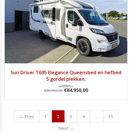
2025
Handg...
7813
Sun Driver T695 Elegance Queensbed en hefbed
5 gordel plekken.
€
84.950,00
€
89.950,00
2
…
← Prev
1
3
4
11
Next →