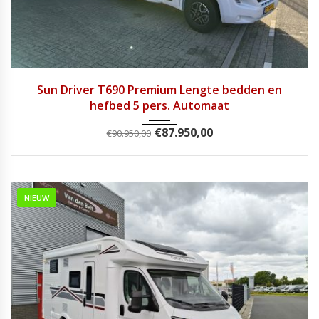
2024
9 Tra...
28900
Sun Driver T690 Premium Lengte bedden en
hefbed 5 pers. Automaat
€
87.950,00
€
90.950,00
NIEUW