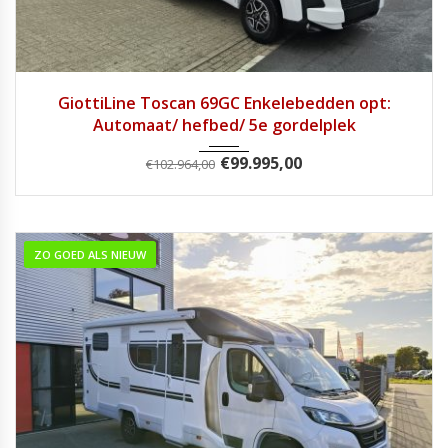
2026
Autom...
1
GiottiLine Toscan 69GC Enkelebedden opt:
Automaat/ hefbed/ 5e gordelplek
€
99.995,00
€
102.964,00
ZO GOED ALS NIEUW