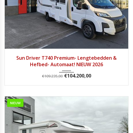
2026
Autom...
3
Sun Driver T740 Premium- Lengtebedden &
Hefbed- Automaat! NIEUW 2026
€
104.200,00
€
109.235,00
NIEUW