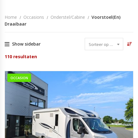
Home
Occasions
Onderstel/cabine
Voorstoel(en)
Draaibaar
Show sidebar
Sorteer op datum
110
resultaten
OCCASION