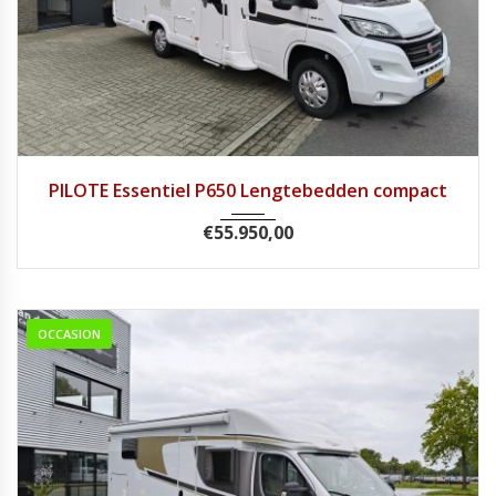
2020
Handg...
18144
PILOTE Essentiel P650 Lengtebedden compact
€
55.950,00
OCCASION