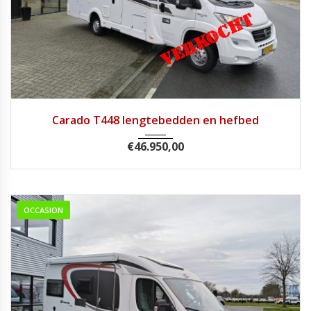
2017
Handg...
72558
Carado T448 lengtebedden en hefbed
€
46.950,00
OCCASION