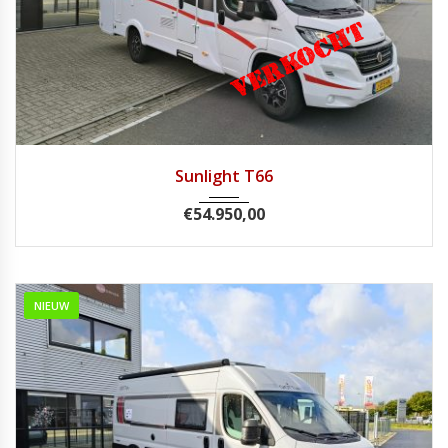
2020
Handg...
62.790
Sunlight T66
€
54.950,00
NIEUW