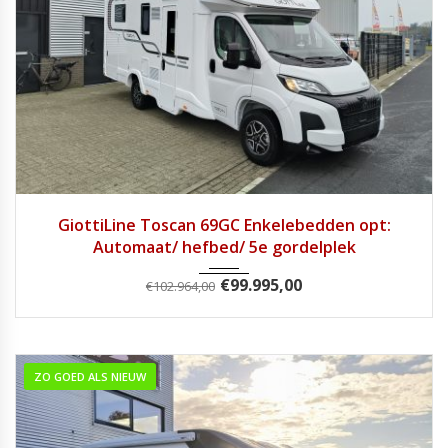
2026
Autom...
1
GiottiLine Toscan 69GC Enkelebedden opt:
Automaat/ hefbed/ 5e gordelplek
€
99.995,00
€
102.964,00
ZO GOED ALS NIEUW