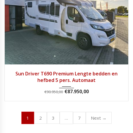
2024
9 Tra...
28900
Sun Driver T690 Premium Lengte bedden en
hefbed 5 pers. Automaat
€
87.950,00
€
90.950,00
1
…
2
3
7
Next →