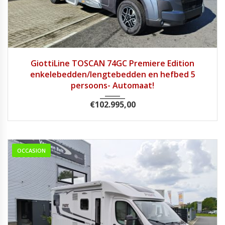
2026
8 tra...
1
GiottiLine TOSCAN 74GC Premiere Edition
enkelebedden/lengtebedden en hefbed 5
persoons- Automaat!
€
102.995,00
OCCASION