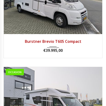
2015
Handg...
130691
Burstner Brevio T605 Compact
€
39.995,00
OCCASION