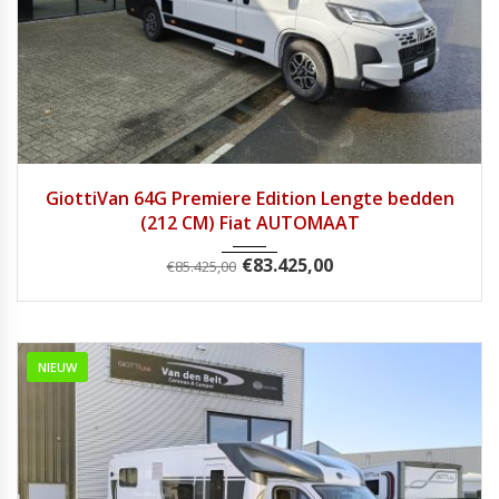
2026
8 tra...
1
GiottiVan 64G Premiere Edition Lengte bedden
(212 CM) Fiat AUTOMAAT
€
83.425,00
€
85.425,00
NIEUW