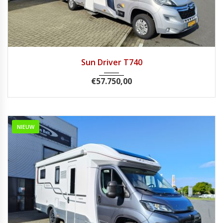
2018
Handg...
39241
Sun Driver T740
€
57.750,00
NIEUW