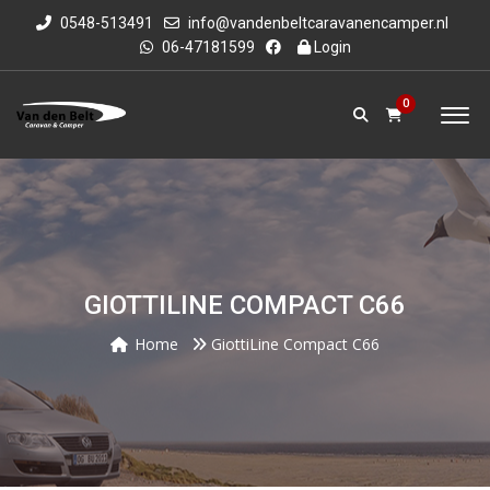
0548-513491
info@vandenbeltcaravanencamper.nl
06-47181599
Login
0
GIOTTILINE COMPACT C66
Home
GiottiLine Compact C66