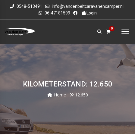
0548-513491
info@vandenbeltcaravanencamper.nl
06-47181599
Login
0
KILOMETERSTAND: 12.650
Home
12.650