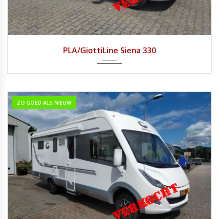
2020
Handg...
12.650
PLA/GiottiLine Siena 330
ZO GOED ALS NIEUW