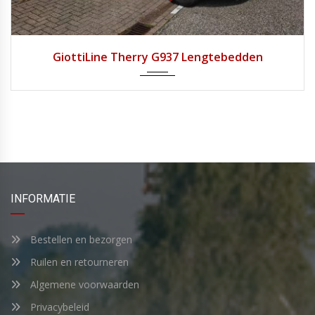
2019
Handg...
12.650
GiottiLine Therry G937 Lengtebedden
INFORMATIE
Bestellen en bezorgen
Ruilen en retourneren
Algemene voorwaarden
Privacybeleid