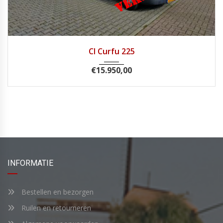
2001
Handg...
125200
CI Curfu 225
€
15.950,00
INFORMATIE
Bestellen en bezorgen
Ruilen en retourneren