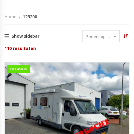
Home
125200
Show sidebar
Sorteer op datum
110
resultaten
OCCASION