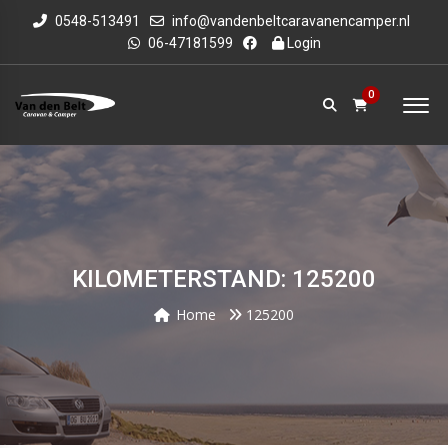
0548-513491
info@vandenbeltcaravanencamper.nl
06-47181599
Login
0
KILOMETERSTAND: 125200
Home
125200