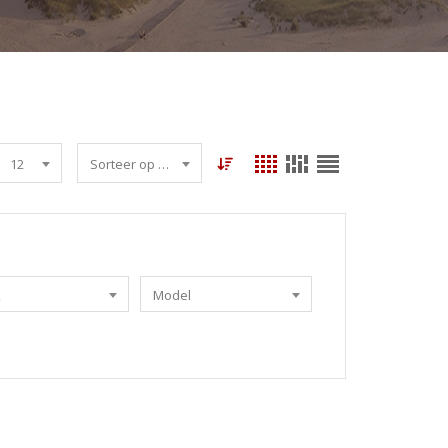
12
Sorteer op datum
k
Model