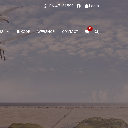
06-47181599
Login
0
RS
INKOOP
WEBSHOP
CONTACT