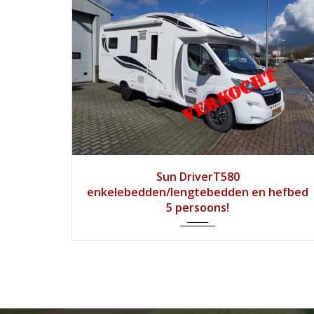
2018
Handg...
56300
Sun DriverT580
enkelebedden/lengtebedden en hefbed
5 persoons!