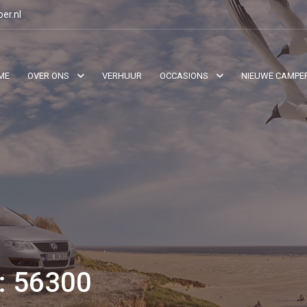
er.nl
ME
OVER ONS
VERHUUR
OCCASIONS
NIEUWE CAMPE
 56300