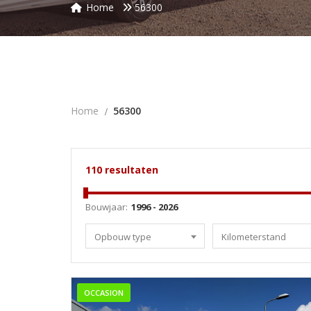
Home
56300
Home
56300
110
resultaten
Bouwjaar:
Opbouw type
Kilometerstand
OCCASION