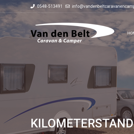
0548-513491
info@vandenbeltcaravanencamp
HO
KILOMETERSTAND: