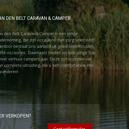
AN DEN BELT CARAVAN & CAMPER
an den Belt Caravan&Camper is een jonge
derneming, die zijn occasions met zorg selecteert!
ierdoor bestaat ons aanbod uit goed onderhouden,
tte occasions. Daarnaast bieden wij ook Jonge Sun
iver verhuur campers aan. Deze zijn voorzien van
n complete uitrusting, die u een comfortabele reis
randeren!
ER VERKOPEN?
Contactformulier