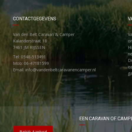
CONTACTGEGEVENS
V
Van den Belt Caravan & Camper
V
Kalanderstraat 18
on
7461 JM RIJSSEN
H
ne
Tel: 0548-513491
Dr
Mob: 06-47181599
ee
Email: info@vandenbeltcaravanencamper.nl
ga
?
EEN CARAVAN OF CAMP
Bekijk Aanbod