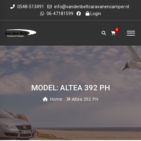
0548-513491
info@vandenbeltcaravanencamper.nl
06-47181599
Login
0
MODEL: ALTEA 392 PH
Home
Altea 392 PH