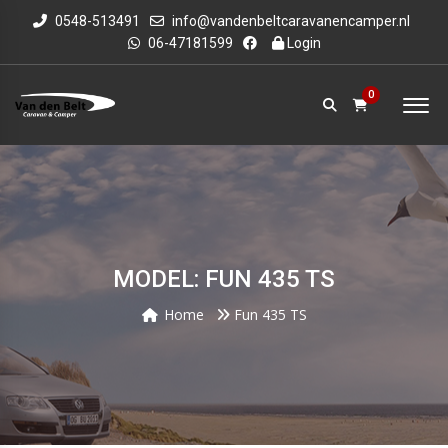
0548-513491
info@vandenbeltcaravanencamper.nl
06-47181599
Login
0
MODEL: FUN 435 TS
Home
Fun 435 TS