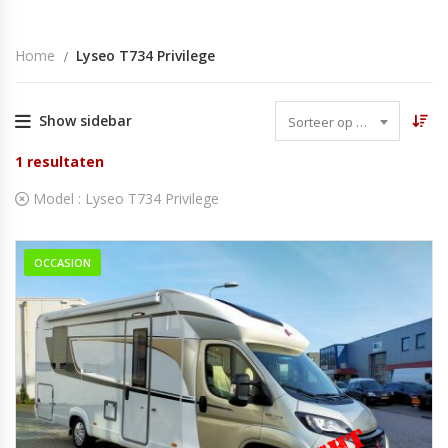
Home
Lyseo T734 Privilege
Show sidebar
Sorteer op datum
1
resultaten
Model :
Lyseo T734 Privilege
OCCASION