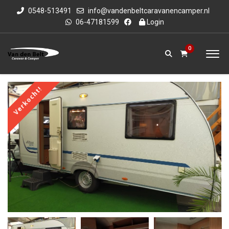
0548-513491
info@vandenbeltcaravanencamper.nl
06-47181599
Login
0
Verkocht!