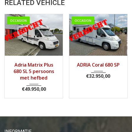
RELATED VEHICLE
OCCASION
OCCASION
2014
Handg...
2007
Handg...
Adria Matrix Plus
ADRIA Coral 680 SP
61800
148900
680 SL 5 persoons
€
32.950,00
met hefbed
€
49.950,00
INFORMATIE