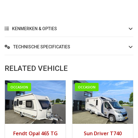
KENMERKEN & OPTIES
TECHNISCHE SPECIFICATIES
RELATED VEHICLE
OCCASION
OCCASION
2016
2018
Handg...
Fendt Opal 465 TG
Sun Driver T740
39241