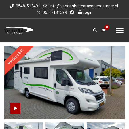
0548-513491
info@vandenbeltcaravanencamper.nl
06-47181599
Login
0
Verkocht!