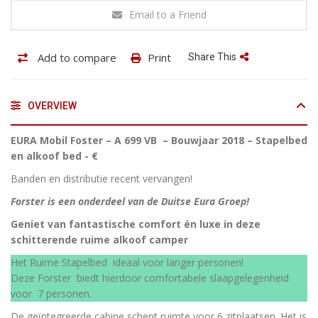
Email to a Friend
Add to compare
Print
Share This
OVERVIEW
EURA Mobil Foster – A 699 VB – Bouwjaar 2018 – Stapelbed
en alkoof bed - €
Banden en distributie recent vervangen!
Forster is een onderdeel van de Duitse Eura Groep!
Geniet van fantastische comfort én luxe in deze
schitterende ruime alkoof camper
Het Ruime Stapelbed ideaal voor langer personen!
Deze Forster biedt hierdoor comfortabele slaapgelegenheid
voor 7 personen.
De geïntegreerde cabine schept ruimte voor 6 zitplaatsen. Het is