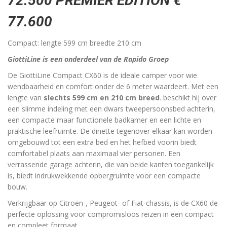
72.500 PREMIER EDITION €
77.600
Compact: lengte 599 cm breedte 210 cm
GiottiLine is een onderdeel van de Rapido Groep
De GiottiLine Compact CX60 is de ideale camper voor wie
wendbaarheid en comfort onder de 6 meter waardeert. Met een
lengte van
slechts 599 cm en 210 cm breed
. beschikt hij over
een slimme indeling met een dwars tweepersoonsbed achterin,
een compacte maar functionele badkamer en een lichte en
praktische leefruimte. De dinette tegenover elkaar kan worden
omgebouwd tot een extra bed en het hefbed voorin biedt
comfortabel plaats aan maximaal vier personen. Een
verrassende garage achterin, die van beide kanten toegankelijk
is, biedt indrukwekkende opbergruimte voor een compacte
bouw.
​​Verkrijgbaar op Citroën-, Peugeot- of Fiat-chassis, is de CX60 de
perfecte oplossing voor compromisloos reizen in een compact
en compleet formaat.