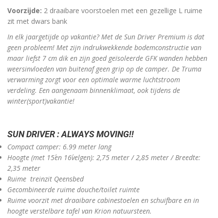
Voorzijde:
2 draaibare voorstoelen met een gezellige L ruime
zit met dwars bank
In elk jaargetijde op vakantie? Met de Sun Driver Premium is dat
geen probleem! Met zijn indrukwekkende bodemconstructie van
maar liefst 7 cm dik en zijn goed geïsoleerde GFK wanden hebben
weersinvloeden van buitenaf geen grip op de camper. De Truma
verwarming zorgt voor een optimale warme luchtstroom
verdeling. Een aangenaam binnenklimaat, ook tijdens de
winter(sport)vakantie!
SUN DRIVER : ALWAYS MOVING!!
Compact camper: 6.99 meter lang
Hoogte (met 15´en 16´velgen): 2,75 meter / 2,85 meter / Breedte:
2,35 meter
Ruime treinzit Qeensbed
Gecombineerde ruime douche/toilet ruimte
Ruime voorzit met draaibare cabinestoelen en schuifbare en in
hoogte verstelbare tafel van Krion natuursteen.