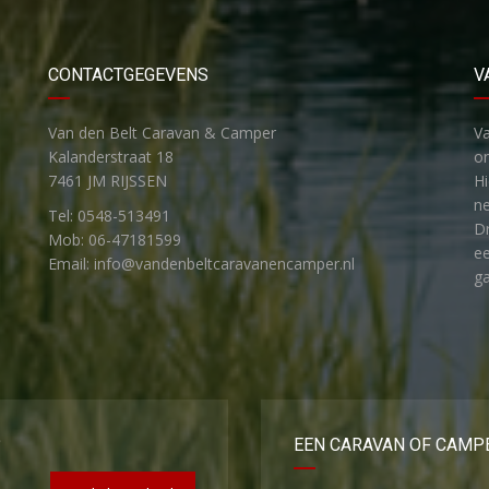
CONTACTGEGEVENS
V
Van den Belt Caravan & Camper
V
Kalanderstraat 18
on
7461 JM RIJSSEN
H
ne
Tel: 0548-513491
Dr
Mob: 06-47181599
ee
Email: info@vandenbeltcaravanencamper.nl
ga
?
EEN CARAVAN OF CAMP