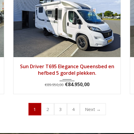
2025
Handg...
7813
Sun Driver T695 Elegance Queensbed en
hefbed 5 gordel plekken.
€
84.950,00
€
89.950,00
1
2
3
4
Next →