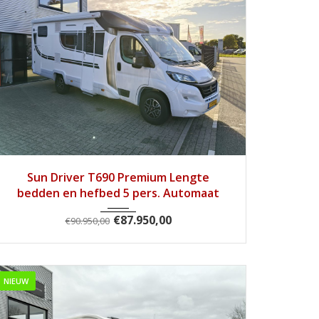
2024
9 Tra...
28900
Sun Driver T690 Premium Lengte
bedden en hefbed 5 pers. Automaat
€
87.950,00
€
90.950,00
NIEUW