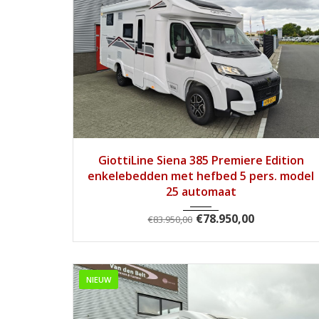
2025
Autom...
1
GiottiLine Siena 385 Premiere Edition
enkelebedden met hefbed 5 pers. model
25 automaat
€
78.950,00
€
83.950,00
NIEUW