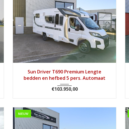
2026
Autom...
1
Sun Driver T690 Premium Lengte
bedden en hefbed 5 pers. Automaat
€
103.950,00
NIEUW