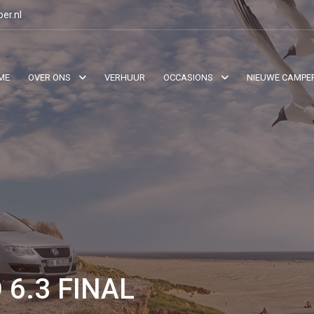
er.nl
ME
OVER ONS
VERHUUR
OCCASIONS
NIEUWE CAMPE
6.3 FINAL