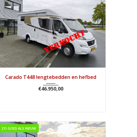
2017
Handg...
72558
Carado T448 lengtebedden en hefbed
€
46.950,00
ZO GOED ALS NIEUW