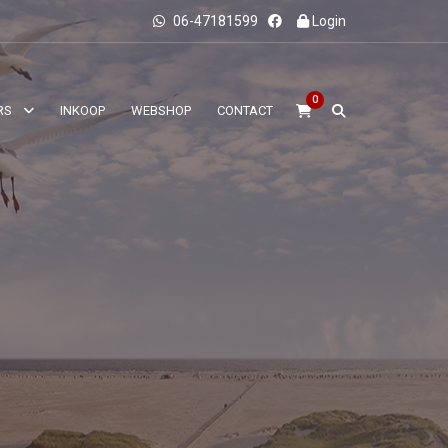
06-47181599
Login
0
RS
INKOOP
WEBSHOP
CONTACT