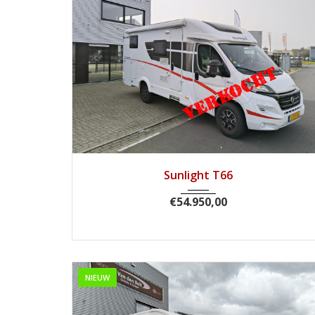
2020
Handg...
62.790
Sunlight T66
€
54.950,00
NIEUW