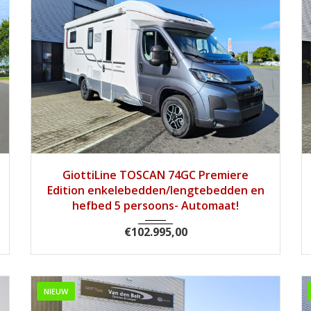
2026
8 tra...
1
GiottiLine TOSCAN 74GC Premiere
Edition enkelebedden/lengtebedden en
hefbed 5 persoons- Automaat!
€
102.995,00
NIEUW