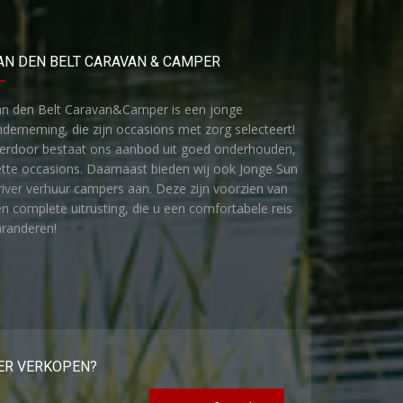
AN DEN BELT CARAVAN & CAMPER
an den Belt Caravan&Camper is een jonge
derneming, die zijn occasions met zorg selecteert!
ierdoor bestaat ons aanbod uit goed onderhouden,
tte occasions. Daarnaast bieden wij ook Jonge Sun
iver verhuur campers aan. Deze zijn voorzien van
n complete uitrusting, die u een comfortabele reis
randeren!
ER VERKOPEN?