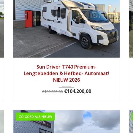
2026
Autom...
3
Sun Driver T740 Premium-
Lengtebedden & Hefbed- Automaat!
NIEUW 2026
€
104.200,00
€
109.235,00
ZO GOED ALS NIEUW