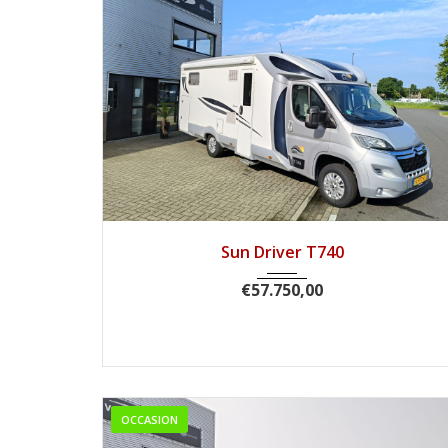
2018
Handg...
39241
Sun Driver T740
€
57.750,00
OCCASION