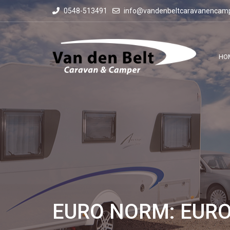
0548-513491
info@vandenbeltcaravanencamp
HO
EURO NORM: EURO 