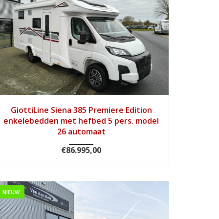
2026
Autom...
1
GiottiLine Siena 385 Premiere Edition
enkelebedden met hefbed 5 pers. model
26 automaat
€
86.995,00
NIEUW