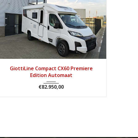
2026
8 tra...
1
GiottiLine Compact CX60 Premiere
Edition Automaat
€
82.950,00