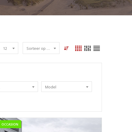
12
Sorteer op datum
k
Model
OCCASION