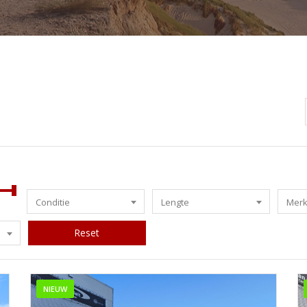
Conditie
Lengte
Mer
Reset
NIEUW