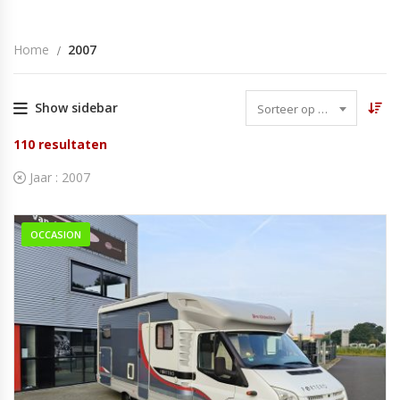
Home
2007
Show sidebar
Sorteer op datum
110
resultaten
Jaar :
2007
OCCASION