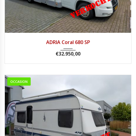
2007
Handg...
148900
ADRIA Coral 680 SP
€
32.950,00
OCCASION