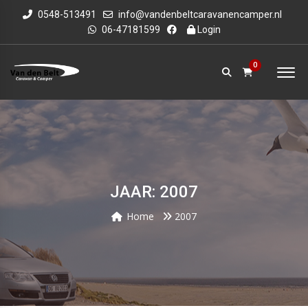
0548-513491
info@vandenbeltcaravanencamper.nl
06-47181599
Login
0
JAAR: 2007
Home
2007