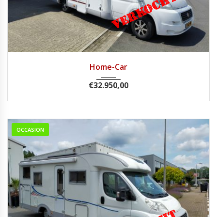
2007
Handg...
68500
Home-Car
€
32.950,00
OCCASION