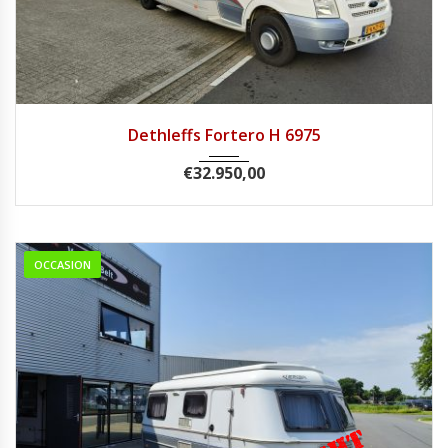
2007
Handg...
67840
Dethleffs Fortero H 6975
€
32.950,00
OCCASION