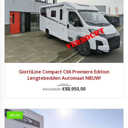
2025
Autom...
1
GiottiLine Compact C66 Premiere Edition
Lengtebedden Automaat NIEUW!
€
88.950,00
€
91.500,00
NIEUW