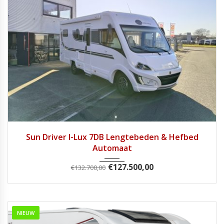
2025
Autom...
1
Sun Driver I-Lux 7DB Lengtebeden & Hefbed
Automaat
€
127.500,00
€
132.700,00
NIEUW