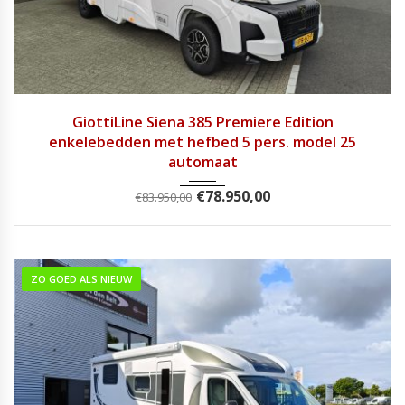
2025
Autom...
1
GiottiLine Siena 385 Premiere Edition
enkelebedden met hefbed 5 pers. model 25
automaat
€
78.950,00
€
83.950,00
ZO GOED ALS NIEUW