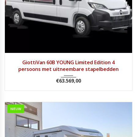
2025
Handg...
1
GiottiVan 60B YOUNG Limited Edition 4
persoons met uitneembare stapelbedden
€
63.569,00
NIEUW