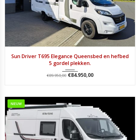
2025
Handg...
7813
Sun Driver T695 Elegance Queensbed en hefbed
5 gordel plekken.
€
84.950,00
€
89.950,00
NIEUW