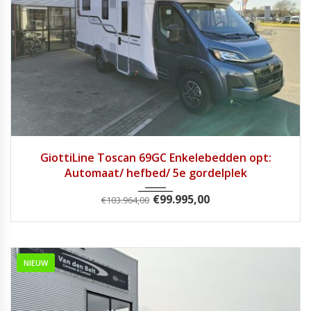
2025
Autom...
1
GiottiLine Toscan 69GC Enkelebedden opt:
Automaat/ hefbed/ 5e gordelplek
€
99.995,00
€
103.964,00
NIEUW