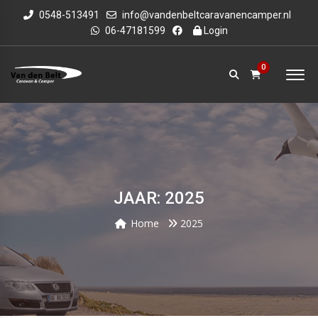
0548-513491
info@vandenbeltcaravanencamper.nl
06-47181599
Login
0
JAAR: 2025
Home
2025