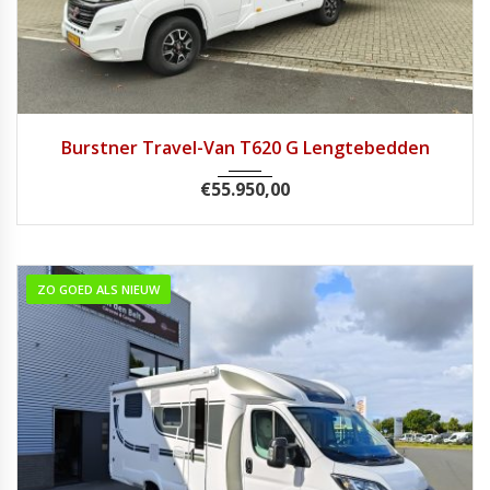
2019
Handg...
57.688
Burstner Travel-Van T620 G Lengtebedden
€
55.950,00
ZO GOED ALS NIEUW