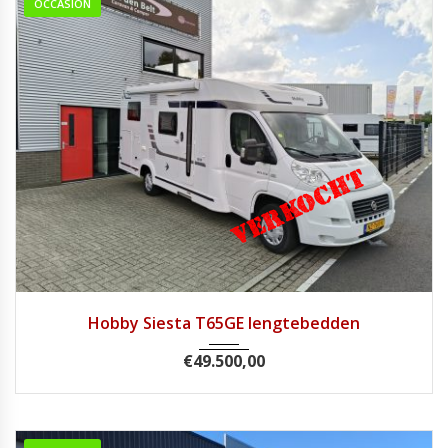
OCCASION
2014
Handg...
76400
Hobby Siesta T65GE lengtebedden
€
49.500,00