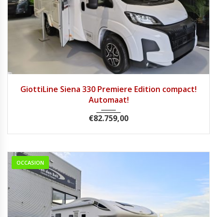
2026
8 tra...
1
GiottiLine Siena 330 Premiere Edition compact!
Automaat!
€
82.759,00
OCCASION