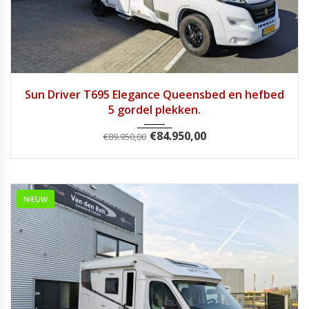
2025
Handg...
7813
Sun Driver T695 Elegance Queensbed en hefbed
5 gordel plekken.
€
84.950,00
€
89.950,00
NIEUW