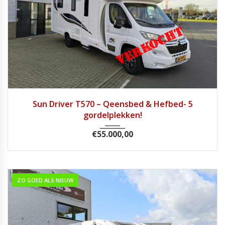
2018
Handg...
49046
Sun Driver T570 – Qeensbed & Hefbed- 5
gordelplekken!
€
55.000,00
ZO GOED ALS NIEUW