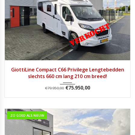
2024
Handg...
13400
GiottiLine Compact C66 Privilege Lengtebedden
slechts 660 cm lang 210 cm breed!
€
75.950,00
€
79.950,00
ZO GOED ALS NIEUW