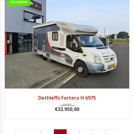
OCCASION
2007
Handg...
67840
Dethleffs Fortero H 6975
€
32.950,00