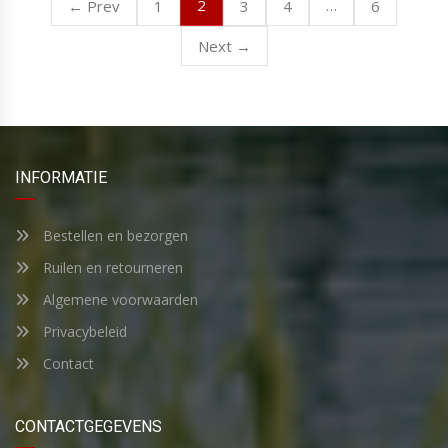
2
…
← Prev
1
3
4
6
Next →
INFORMATIE
Bestellen en bezorgen
Ruilen en retourneren
Algemene voorwaarden
Privacybeleid
Contact
CONTACTGEGEVENS