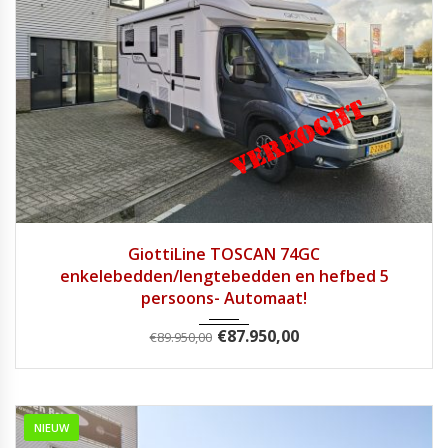
2024
9 Tra...
11924
GiottiLine TOSCAN 74GC
enkelebedden/lengtebedden en hefbed 5
persoons- Automaat!
€
87.950,00
€
89.950,00
NIEUW