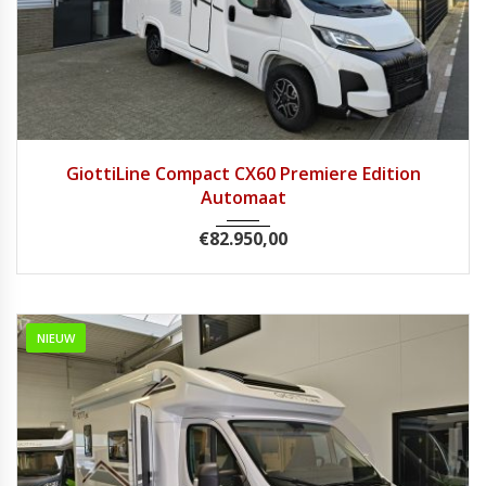
2026
8 tra...
1
GiottiLine Compact CX60 Premiere Edition
Automaat
€
82.950,00
NIEUW