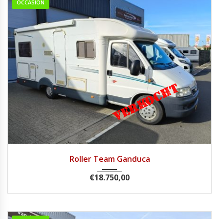
OCCASION
2003
Handg...
107.800
Roller Team Ganduca
€
18.750,00