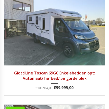
2025
Autom...
1
GiottiLine Toscan 69GC Enkelebedden opt:
Automaat/ hefbed/ 5e gordelplek
€
99.995,00
€
103.964,00