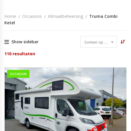
Home
Occasions
Klimaatbeheersing
Truma Combi
Ketel
Show sidebar
Sorteer op datum
110
resultaten
OCCASION