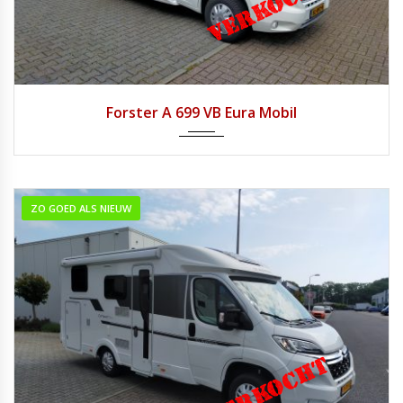
2018
Handg...
1
Forster A 699 VB Eura Mobil
ZO GOED ALS NIEUW