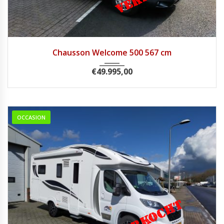
2015
Handg...
46450
Chausson Welcome 500 567 cm
€
49.995,00
OCCASION