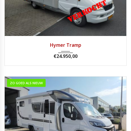
2003
Handg...
124693
Hymer Tramp
€
24.950,00
ZO GOED ALS NIEUW