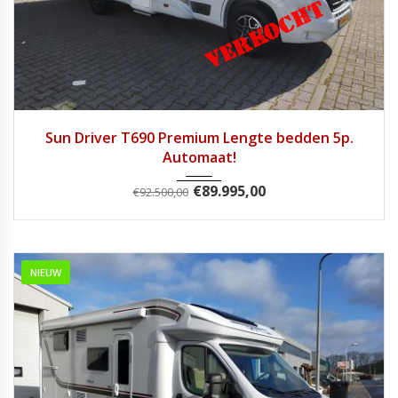
2023
9 Tra...
24000
Sun Driver T690 Premium Lengte bedden 5p.
Automaat!
€
89.995,00
€
92.500,00
NIEUW