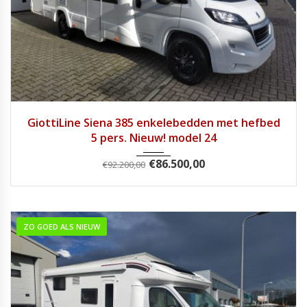
2024
Handg...
1
GiottiLine Siena 385 enkelebedden met hefbed
5 pers. Nieuw! model 24
€
86.500,00
€
92.200,00
ZO GOED ALS NIEUW