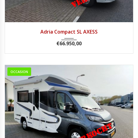
2019
Handg...
61800
Adria Compact SL AXESS
€
66.950,00
OCCASION