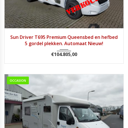
2024
9 Tra...
1
Sun Driver T695 Premium Queensbed en hefbed
5 gordel plekken. Automaat Nieuw!
€
104.805,00
OCCASION