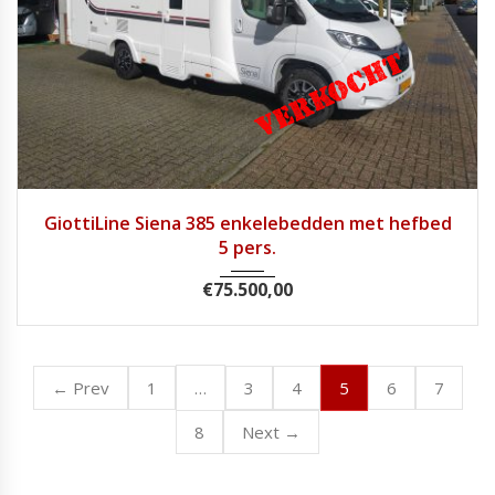
2022
Handg...
7200
GiottiLine Siena 385 enkelebedden met hefbed
5 pers.
€
75.500,00
…
5
← Prev
1
3
4
6
7
8
Next →