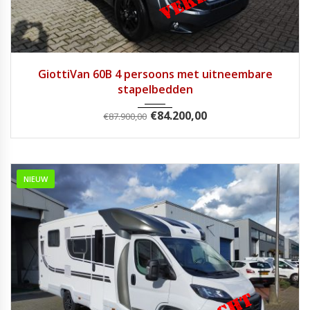
2024
Handg...
1
GiottiVan 60B 4 persoons met uitneembare
stapelbedden
€
84.200,00
€
87.900,00
NIEUW