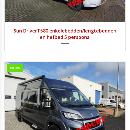
2018
Handg...
56300
Sun DriverT580 enkelebedden/lengtebedden
en hefbed 5 persoons!
NIEUW