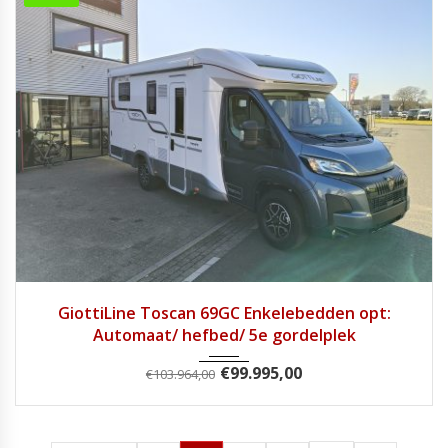
2025
Autom...
1
GiottiLine Toscan 69GC Enkelebedden opt:
Automaat/ hefbed/ 5e gordelplek
€
99.995,00
€
103.964,00