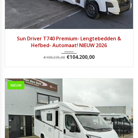
2026
Autom...
3
Sun Driver T740 Premium- Lengtebedden &
Hefbed- Automaat! NIEUW 2026
€
104.200,00
€
109.235,00
NIEUW