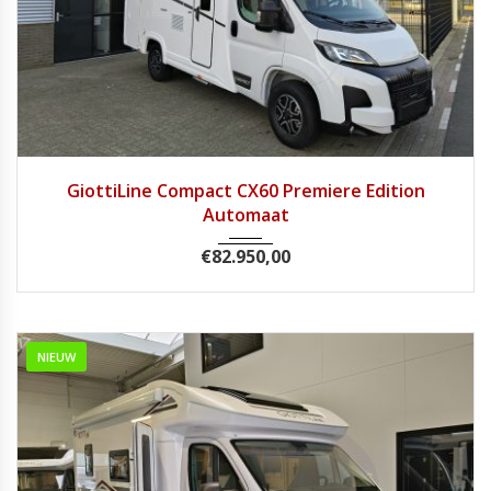
2026
8 tra...
1
GiottiLine Compact CX60 Premiere Edition
Automaat
€
82.950,00
NIEUW