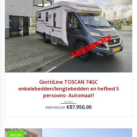
2024
9 Tra...
11924
GiottiLine TOSCAN 74GC
enkelebedden/lengtebedden en hefbed 5
persoons- Automaat!
€
87.950,00
€
89.950,00
NIEUW