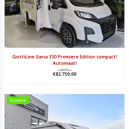
2026
8 tra...
1
GiottiLine Siena 330 Premiere Edition compact!
Automaat!
€
82.759,00
OCCASION