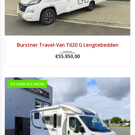
2019
Handg...
57.688
Burstner Travel-Van T620 G Lengtebedden
€
55.950,00
ZO GOED ALS NIEUW