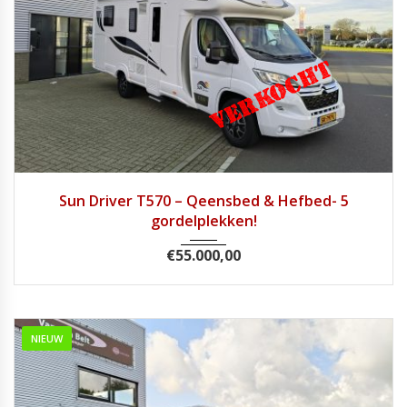
2018
Handg...
49046
Sun Driver T570 – Qeensbed & Hefbed- 5
gordelplekken!
€
55.000,00
NIEUW