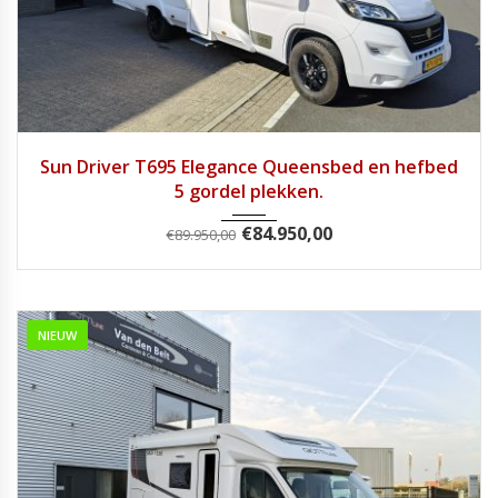
2025
Handg...
7813
Sun Driver T695 Elegance Queensbed en hefbed
5 gordel plekken.
€
84.950,00
€
89.950,00
NIEUW