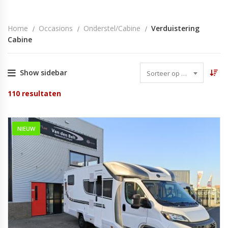
Home
Occasions
Onderstel/cabine
Verduistering
Cabine
Show sidebar
Sorteer op datum
110
resultaten
NIEUW