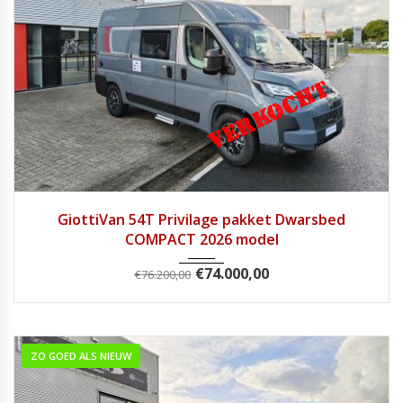
2026
Handg...
1
GiottiVan 54T Privilage pakket Dwarsbed
COMPACT 2026 model
€
74.000,00
€
76.200,00
ZO GOED ALS NIEUW